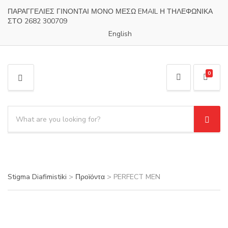
ΠΑΡΑΓΓΕΛΙΕΣ ΓΙΝΟΝΤΑΙ ΜΟΝΟ ΜΕΣΩ EMAIL Η ΤΗΛΕΦΩΝΙΚΑ
ΣΤΟ 2682 300709
English
0
M
E
N
S
U
e
S
C
a
e
a
a
r
t
r
c
e
c
h
g
h
Stigma Diafimistiki
>
Προϊόντα
>
PERFECT MEN
p
o
r
r
o
y
d
n
u
a