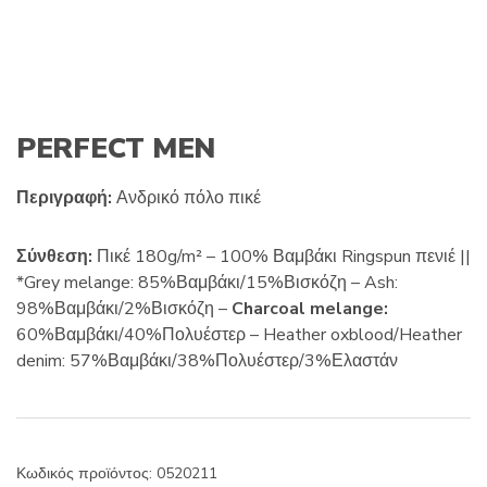
c
m
t
e
s
:
PERFECT MEN
Περιγραφή:
Ανδρικό πόλο πικέ
Σύνθεση:
Πικέ 180g/m² – 100% Βαμβάκι Ringspun πενιέ ||
*Grey melange: 85%Βαμβάκι/15%Βισκόζη – Ash:
98%Βαμβάκι/2%Βισκόζη –
Charcoal melange:
60%Βαμβάκι/40%Πολυέστερ – Heather oxblood/Heather
denim: 57%Βαμβάκι/38%Πολυέστερ/3%Ελαστάν
Κωδικός προϊόντος:
0520211