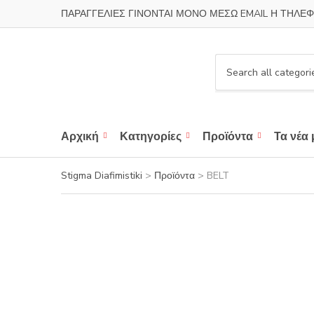
ΠΑΡΑΓΓΕΛΙΕΣ ΓΙΝΟΝΤΑΙ ΜΟΝΟ ΜΕΣΩ EMAIL Η ΤΗΛΕΦ
C
a
t
e
Αρχική
Κατηγορίες
Προϊόντα
Τα νέα 
g
o
r
Stigma Diafimistiki
>
Προϊόντα
>
BELT
y
n
a
m
e