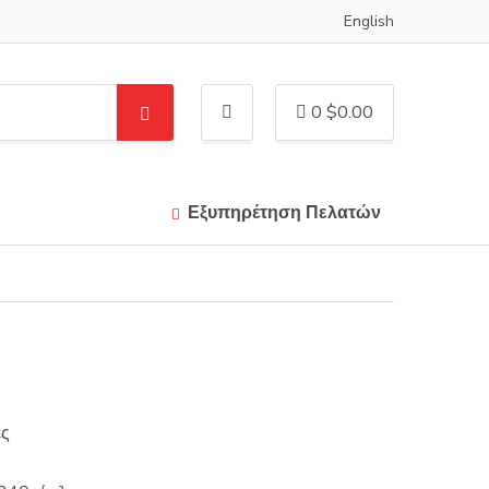
English
0
$
0.00
S
e
a
r
c
Εξυπηρέτηση Πελατών
h
ες