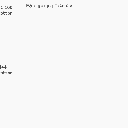
Εξυπηρέτηση Πελατών
TC 160
otton –
 144
otton –