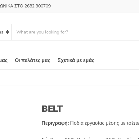
ΩΝΙΚΑ ΣΤΟ 2682 300709
S
e
a
r
c
μας
Οι πελάτες μας
Σχετικά με εμάς
h
p
r
o
d
u
c
BELT
t
s
:
Περιγραφή:
Ποδιά εργασίας μέσης με τσέπ