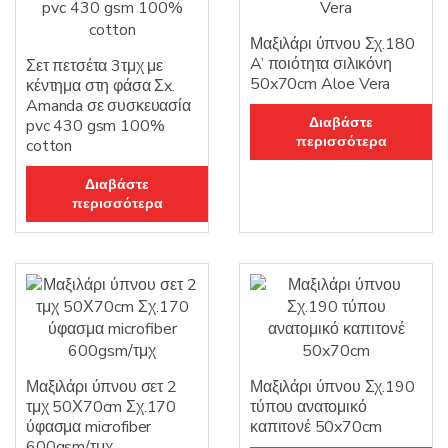
Μαξιλάρι ύπνου Σχ.180
A’ ποιότητα σιλικόνη
Σετ πετσέτα 3τμχ με
50x70cm Aloe Vera
κέντημα στη φάσα Σx.
Amanda σε συσκευασία
Διαβάστε
pvc 430 gsm 100%
περισσότερα
cotton
Διαβάστε
περισσότερα
Μαξιλάρι ύπνου σετ 2
Μαξιλάρι ύπνου Σχ.190
τμχ 50Χ70cm Σχ.170
τύπου ανατομικό
ύφασμα microfiber
καπιτονέ 50x70cm
600gsm/τμχ