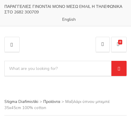
ΠΑΡΑΓΓΕΛΙΕΣ ΓΙΝΟΝΤΑΙ ΜΟΝΟ ΜΕΣΩ EMAIL Η ΤΗΛΕΦΩΝΙΚΑ
ΣΤΟ 2682 300709
English
0
M
E
N
S
U
e
S
C
a
e
a
a
r
t
r
c
e
c
h
g
h
Stigma Diafimistiki
>
Προϊόντα
>
Μαξιλάρι ύπνου μπεμπέ
p
o
35x45cm 100% cotton
r
r
o
y
d
n
u
a