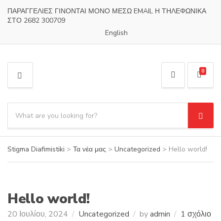
ΠΑΡΑΓΓΕΛΙΕΣ ΓΙΝΟΝΤΑΙ ΜΟΝΟ ΜΕΣΩ EMAIL Η ΤΗΛΕΦΩΝΙΚΑ
ΣΤΟ 2682 300709
English
0
M
E
N
S
U
e
S
C
a
e
a
a
r
t
r
Stigma Diafimistiki
>
Τα νέα μας
>
Uncategorized
>
Hello world!
c
e
c
h
g
h
p
o
r
r
o
Hello world!
y
d
n
20 Ιουλίου, 2024
Uncategorized
by
admin
1 σχόλιο
u
a