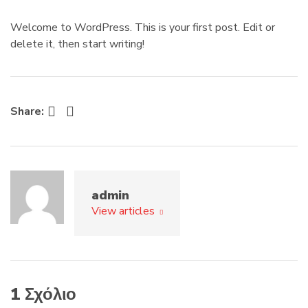
c
m
t
e
Welcome to WordPress. This is your first post. Edit or
s
delete it, then start writing!
:
Facebook
Twitter
Share:
admin
View articles
1 Σχόλιο