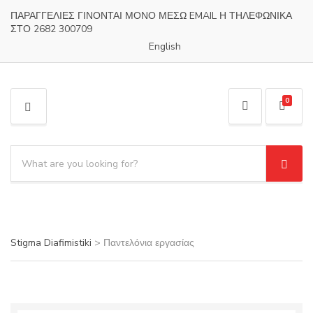
ΠΑΡΑΓΓΕΛΙΕΣ ΓΙΝΟΝΤΑΙ ΜΟΝΟ ΜΕΣΩ EMAIL Η ΤΗΛΕΦΩΝΙΚΑ
ΣΤΟ 2682 300709
English
0
M
E
N
S
U
e
S
C
a
e
a
a
r
t
r
c
e
c
h
g
h
Stigma Diafimistiki
>
Παντελόνια εργασίας
p
o
r
r
o
y
d
n
u
a