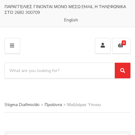
ΠΑΡΑΓΓΕΛΙΕΣ ΓΙΝΟΝΤΑΙ ΜΟΝΟ ΜΕΣΩ EMAIL Η ΤΗΛΕΦΩΝΙΚΑ
ΣΤΟ 2682 300709
English
0
M
E
N
S
U
e
S
C
a
e
a
a
r
t
r
c
e
c
h
g
h
Stigma Diafimistiki
>
Προϊόντα
>
Μαξιλάρια Ύπνου
p
o
r
r
o
y
d
n
u
a