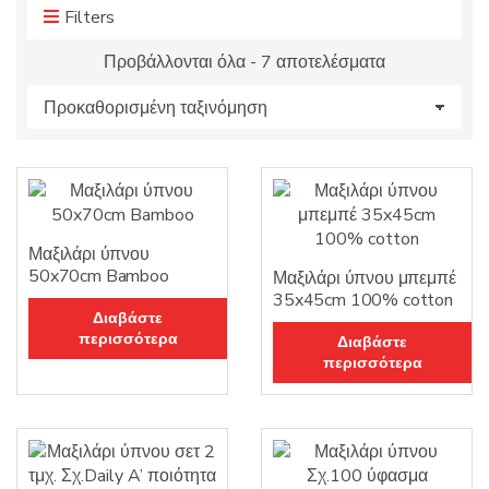
c
m
Filters
t
e
s
Προβάλλονται όλα - 7 αποτελέσματα
:
Μαξιλάρι ύπνου
50x70cm Bamboo
Μαξιλάρι ύπνου μπεμπέ
35x45cm 100% cotton
Διαβάστε
περισσότερα
Διαβάστε
περισσότερα